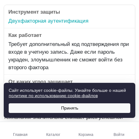
Двухфакторная аутентификация
Требует дополнительный код подтверждения при
входе в учетную запись. Даже если пароль
украден, злоумышленник не сможет войти без
второго фактора
Взлом аккаунтов, компрометация паролей
Сайт использует cookie-файлы.
Узнайте больше о нашей
политике по использованию cookie‑файлов
Принять
Комплексное использование этих программ и
технологий значительно снижает риск успешной
фишинговой атаки. Даже если пользователь
случайно перейдёт по подозрительной ссылке,
Главная
Каталог
Корзина
Войти