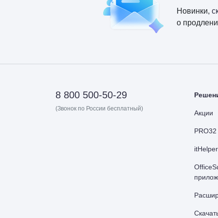
Новинки,
с
о продлени
8 800 500-50-29
Решен
(Звонок по России бесплатный)
Акции
PRO32 
itHelpe
OfficeS
прилож
Расшир
Скачат