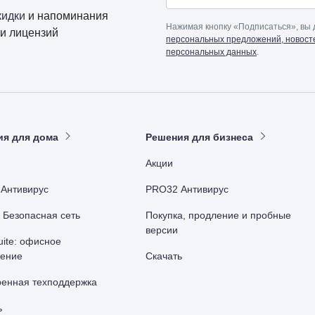
кидки
и напоминания
Нажимая кнопку «Подписаться», вы
и лицензий
персональных предложений, новосте
персональных данных
.
ия для дома
Решения для бизнеса
Акции
Антивирус
PRO32 Антивирус
r Безопасная сеть
Покупка, продление и пробные
версии
uite: офисное
ение
Скачать
енная техподдержка
ь