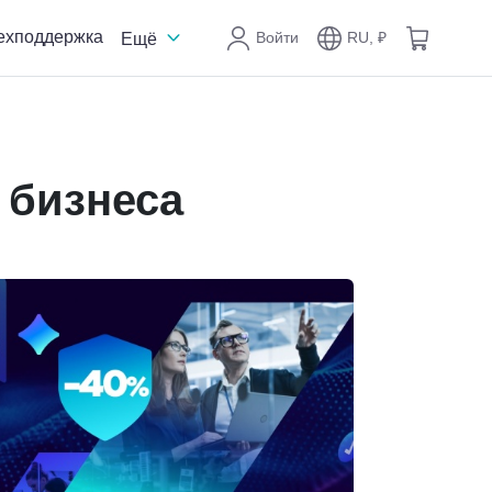
ехподдержка
Войти
RU, ₽
Ещё
 бизнеса