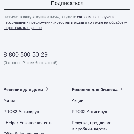
Подписаться
Нажимая кнопку «Подписаться», вы даете
согласие на получение
персональных предложений, новостей и акций
и
согласие на обработку
персональных данных
.
8 800 500-50-29
(Звонок по России бесплатный)
Решения для дома
Решения для бизнеса
Акции
Акции
PRO32 Антивирус
PRO32 Антивирус
itHelper Безопасная сеть
Покупка, продление
и пробные версии
OfficeSuite: офисное