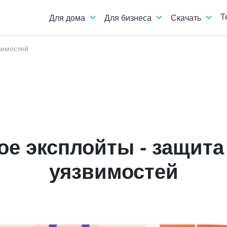
Т
Для дома
Для бизнеса
Скачать
вимостей
ое эксплойты - защит
уязвимостей