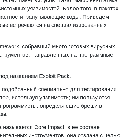
 целый пакет вирусов. Такая массивная атака
истемных уязвимостей. Более того, в пакетах
частности, запутывающие коды. Приведем
рые встречаются на специализированных
amework, собравший много готовых вирусных
нструментов, направленных на программные
од названием Exploit Pack.
, подобранный специально для тестирования
тер, используя уязвимости; им пользуются
и программисты, определяющие бреши в
ры.
называется Core Impact, в ее составе
нительных инструментов, она создана с целью