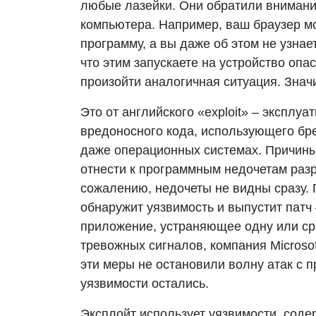
любые лазейки. Они обратили внимани
компьютера. Например, ваш браузер мо
программу, а вы даже об этом не узнае
что этим запускаете на устройство оп
произойти аналогичная ситуация. Значи
Это от английского «exploit» – эксплу
вредоносного кода, использующего бр
даже операционных системах. Причины
отнести к программным недочетам разр
сожалению, недочеты не видны сразу. 
обнаружит уязвимость и выпустит патч
приложение, устраняющее одну или сра
тревожных сигналов, компания Microsoft
эти меры не остановили волну атак с 
уязвимости остались.
Эксплойт использует уязвимости, соде