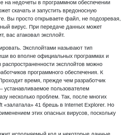
е на недочеты в программном обеспечении
жет скачать и запустить вредоносную
те. Вы просто открываете файл, не подозревая,
асный вирус. При передаче данных может
т, вас атаковал эксплойт.
атировать. Эксплойтами называют тип
еши во вполне официальных программах и
 распространенности эксплойтов можно
аботчиков программного обеспечения. К
Проходит время, прежде чем разработчик
 – устанавливаемое пользователем
зу несколько проблем. Так, после многих
 «залатала» 41 брешь в Internet Explorer. Но
применением этих опасных вирусов, поскольку
ржит исполняемый код и некоторые данные,