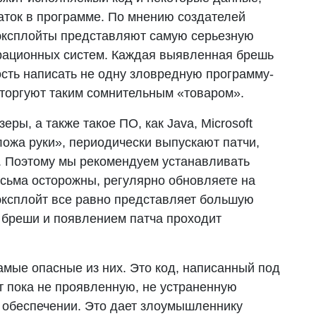
аток в программе. По мнению создателей
эксплойты представляют самую серьезную
ерационных систем. Каждая выявленная брешь
ть написать не одну зловредную программу-
е торгуют таким сомнительным «товаром».
ы, а также такое ПО, как Java, Microsoft
сложа руки», периодически выпускают патчи,
у. Поэтому мы рекомендуем устанавливать
есьма осторожны, регулярно обновляете на
эксплойт все равно представляет большую
 бреши и появлением патча проходит
амые опасные из них. Это код, написанный под
т пока не проявленную, не устраненную
 обеспечении. Это дает злоумышленнику