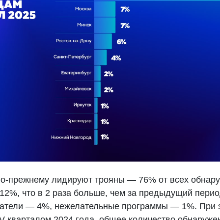
по-прежнему лидируют трояны — 76% от всех обнар
 12%, что в 2 раза больше, чем за предыдущий пери
атели — 4%, нежелательные программы — 1%. При 
IV кварталом 2024 года, общее количество обнаруже