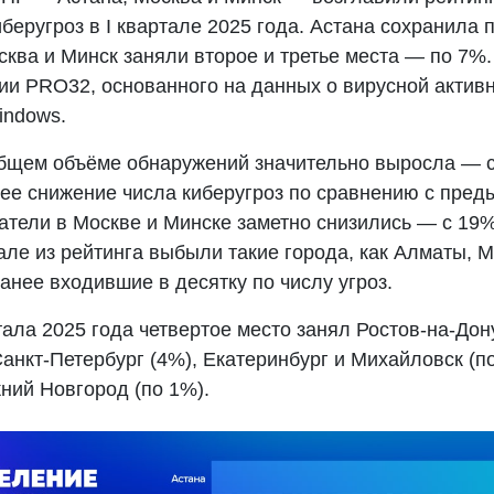
беругроз в I квартале 2025 года. Астана сохранила 
сква и Минск заняли второе и третье места — по 7%.
нии PRO32, основанного на данных о вирусной актив
indows.
бщем объёме обнаружений значительно выросла — 
ее снижение числа киберугроз по сравнению с пре
атели в Москве и Минске заметно снизились — с 19%
але из рейтинга выбыли такие города, как Алматы, 
анее входившие в десятку по числу угроз.
тала 2025 года четвертое место занял Ростов-на-Дон
анкт-Петербург (4%), Екатеринбург и Михайловск (по
ний Новгород (по 1%).