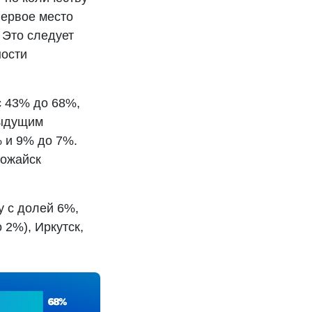
первое место
 Это следует
ности
с 43% до 68%,
дыдущим
 и 9% до 7%.
Можайск
у с долей 6%,
 2%), Иркутск,