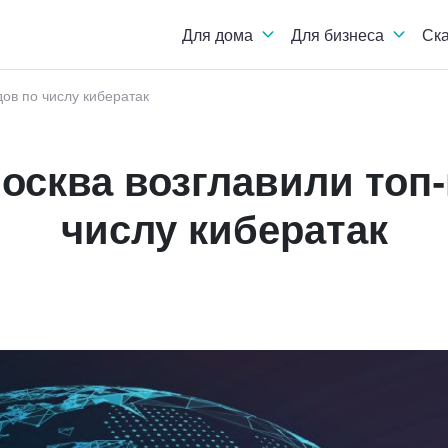
Для дома
Для бизнеса
Ск
дов по числу кибератак
осква возглавили топ
числу кибератак