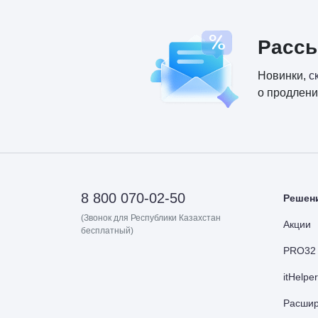
Расс
Новинки,
с
о продлени
8 800 070-02-50
Решен
(Звонок для Республики Казахстан
Акции
бесплатный)
PRO32 
itHelpe
Расшир