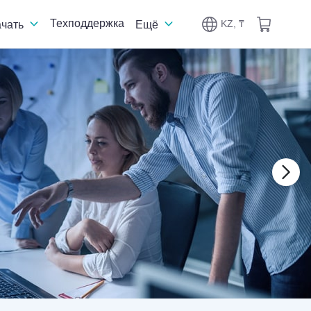
Техподдержка
KZ, ₸
ачать
Ещё