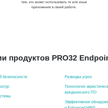
тем, кто может использовать те или иные
приложения в своей работе.
и продуктов PRO32 Endpoin
й безопасности
Разведка угроз
натур
Технология эвристичес
вредоносного ПО
истемы
Эффективное обнаружен
и Enhanced HIPS