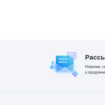
Расс
Новинки,
с
о продлени