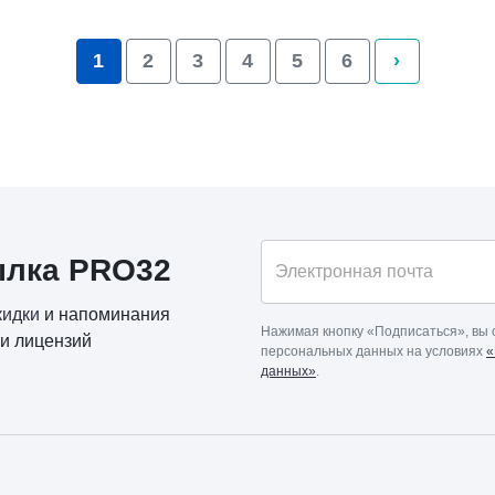
1
2
3
4
5
6
›
ылка PRO32
Электронная почта
кидки
и напоминания
Нажимая кнопку «Подписаться», вы 
и лицензий
персональных данных на условиях
«
данных»
.