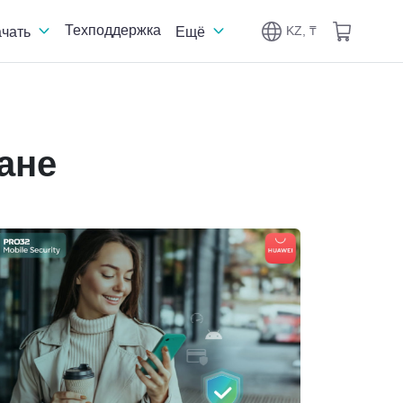
Техподдержка
KZ, ₸
ачать
Ещё
ане