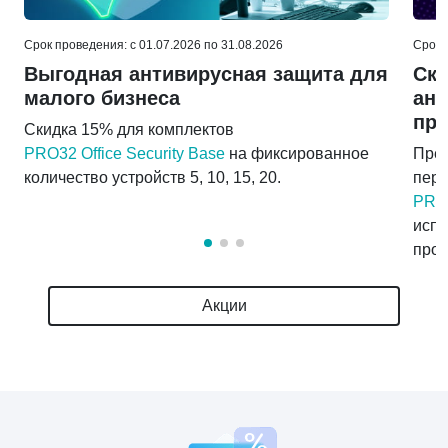
Срок проведения: c 01.07.2026 по 31.08.2026
Срок 
Выгодная антивирусная защита для
Ски
малого бизнеса
ант
про
Скидка 15% для комплектов
PRO32 Office Security Base
на фиксированное
Пред
количество устройств 5, 10, 15, 20.
пер
PRO3
испо
прои
Акции