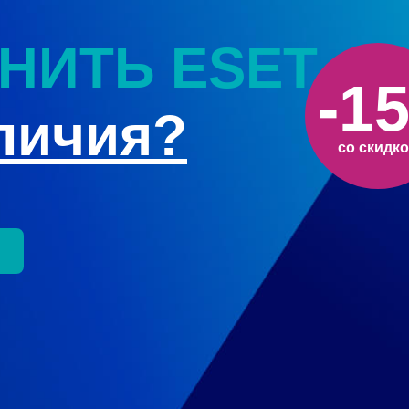
НИТЬ ESET
-1
тличия?
со скидк