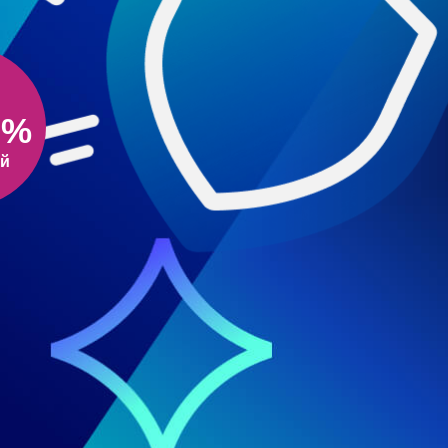
5
%
ой