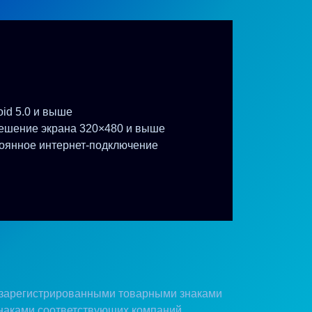
oid 5.0 и выше
ешение экрана 320×480 и выше
оянное интернет-подключение
 зарегистрированными товарными знаками
наками соответствующих компаний.